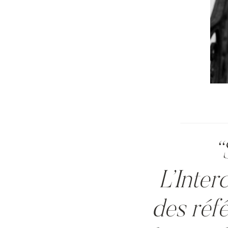
“
L’Inter
des réf