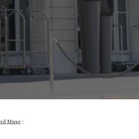
nd Muse
: