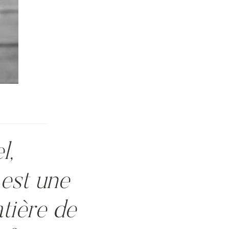
l,
 est une
tière de