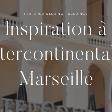
FEATURED WEDDING
|
WEDDINGS
Inspiration à
ntercontinenta
Marseille