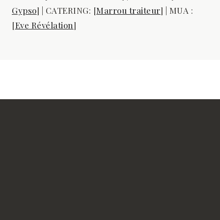
Gypso
] | CATERING: [
Marrou traiteur
] | MUA :
[
Eve Révélation
]